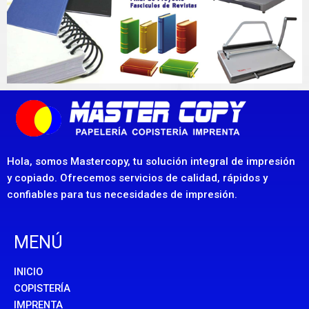
Hola, somos Mastercopy, tu solución integral de impresión
y copiado. Ofrecemos servicios de calidad, rápidos y
confiables para tus necesidades de impresión.
MENÚ
INICIO
COPISTERÍA
IMPRENTA